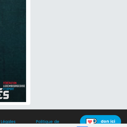
don ici
 Légales
Politique de