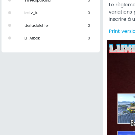
sweetspotasbl
0
Le règleme
variations
lestv_lu
0
inscrire à 
derladefehler
0
Print versi
El_Arbok
0