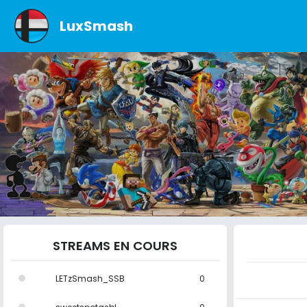
LuxSmash
STREAMS EN COURS
LETzSmash_SSB
0