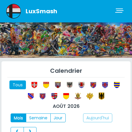
LuxSmash
Calendrier
Tous
AOÛT 2026
Mois
Semaine
Jour
Aujourd'hui