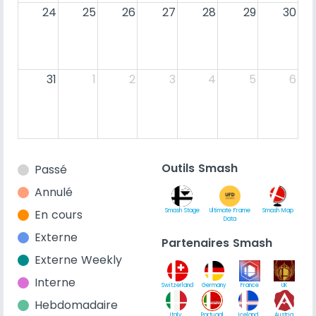
24
25
26
27
28
29
30
31
1
2
3
4
5
6
Outils Smash
Passé
Annulé
En cours
Smash Stage
Ultimate Frame
Smash Map
Data
Externe
Partenaires Smash
Externe Weekly
Interne
Switzerland
Germany
France
UK
Hebdomadaire
Italy
Portugal
Iceland
Austria