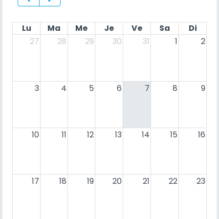
Lu
Ma
Me
Je
Ve
Sa
Di
27
28
29
30
31
1
2
3
4
5
6
7
8
9
10
11
12
13
14
15
16
17
18
19
20
21
22
23