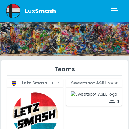
LuxSmash
Teams
Sweetspot ASBL
Letz Smash
SWSP
LETZ
4
people