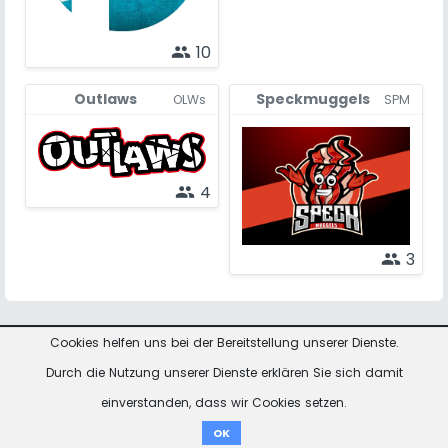
10
people
Outlaws
Speckmuggels
OLWs
SPM
4
people
3
people
Cookies helfen uns bei der Bereitstellung unserer Dienste.
Rückmeldungen &
Kontakt
Impressum
Datenschutzhinweise
Durch die Nutzung unserer Dienste erklären Sie sich damit
Fragen
einverstanden, dass wir Cookies setzen.
Spenden
OK