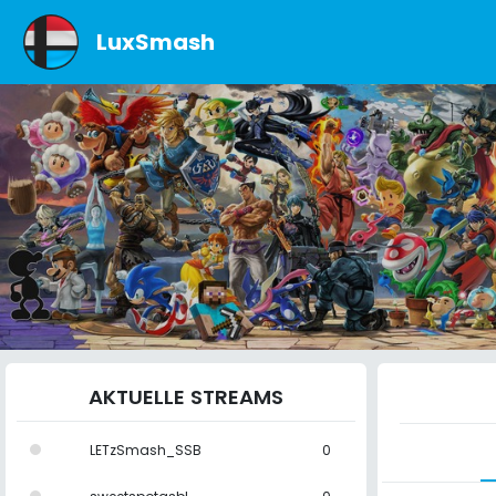
LuxSmash
AKTUELLE STREAMS
LETzSmash_SSB
0