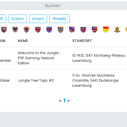
25
Extern
Intern
Weekly
TUM
NAME
STANDORT
Welcome to the Jungle -
10 FK13, 1347 Kirchberg-Plateau
POP Gaming Festival
tember
Luxemburg
Edition
11 Av. Grande-Duchesse
ktober
Jungle Tree Tops #2
Charlotte, 3441 Dudelange,
Luxemburg
«
1
»